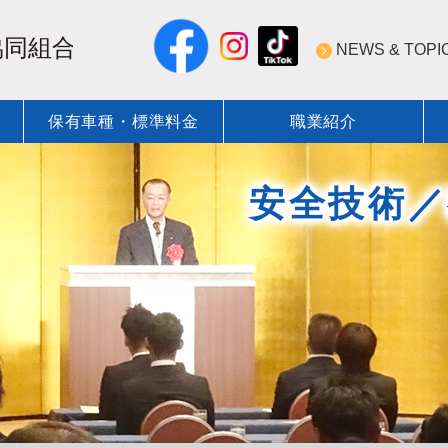
NEWS & TOPI
保有車種・標準料金
職業紹介
NEWS & TOPICS 一覧
近圧協の安全・技術への取
保有登録車種
標準料金
ついて
標準圧送料金表
近圧協の技術力
標準圧送料金表
安全技術／
会員紹介
安全技術／資格・教育 行事
コンクリート圧送業の資格
術・資格
圧送技術研究会
近圧協安全施工管理
ポンプ圧送性評価ソフト
教育DVD