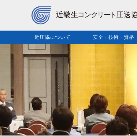
近圧協について
安全・技術・資格
保有車種・
近圧協に
安全・技