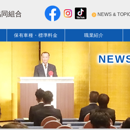
NEWS & TOPI
保有車種・標準料金
職業紹介
NEWS & TOPICS 一覧
近圧協の安全・技術への取
保有登録車種
標準料金
ついて
標準圧送料金表
近圧協の技術力
標準圧送料金表
NEW
会員紹介
安全技術／資格・教育 行事
コンクリート圧送業の資格
術・資格
圧送技術研究会
近圧協安全施工管理
ポンプ圧送性評価ソフト
教育DVD