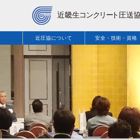
近圧協について
安全・技術・資格
保有車種・
近圧協に
安全・技