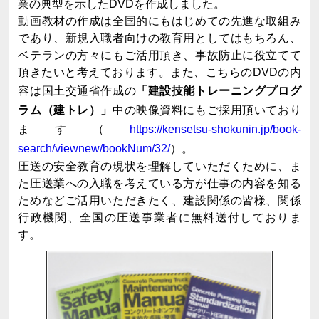
業の典型を示したDVDを作成しました。
動画教材の作成は全国的にもはじめての先進な取組み
であり、新規入職者向けの教育用としてはもちろん、
ベテランの方々にもご活用頂き、事故防止に役立てて
頂きたいと考えております。また、こちらのDVDの内
容は国土交通省作成の
「建設技能トレーニングプログ
ラム（建トレ）」
中の映像資料にもご採用頂いており
ます（
https://kensetsu-shokunin.jp/book-
search/viewnew/bookNum/32/
）。
圧送の安全教育の現状を理解していただくために、ま
た圧送業への入職を考えている方が仕事の内容を知る
ためなどご活用いただきたく、建設関係の皆様、関係
行政機関、全国の圧送事業者に無料送付しておりま
す。