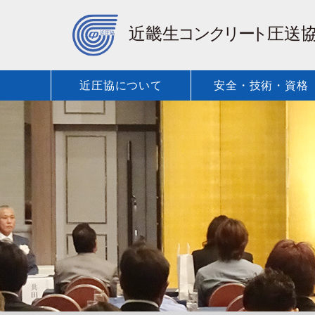
近圧協について
安全・技術・資格
保有車種・
近圧協に
安全・技