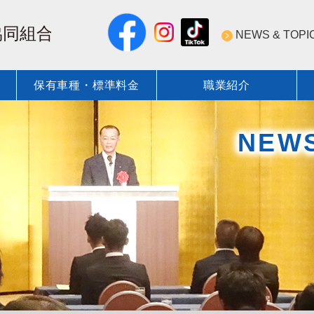
NEWS & TOPI
保有車種・標準料金
職業紹介
NEWS & TOPICS 一覧
近圧協の安全・技術への取
保有登録車種
標準料金
ついて
標準圧送料金表
近圧協の技術力
標準圧送料金表
NEW
会員紹介
安全技術／資格・教育 行事
コンクリート圧送業の資格
術・資格
圧送技術研究会
近圧協安全施工管理
ポンプ圧送性評価ソフト
教育DVD